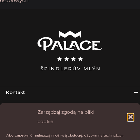
osobowych.
Kontakt
Hotel Palace Špindlerův Mlýn
Zarządzaj zgodą na pliki
Okružní 16
cookie
54351 Špindlerův Mlýn
Tel.
+420 777 202 246
Aby zapewnić najlepszą możliwą obsługę, używamy technologii,