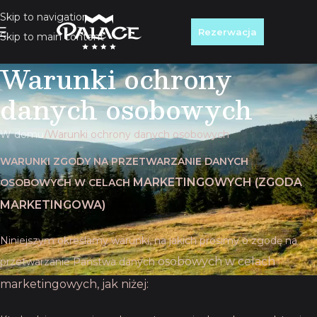
Skip to navigation
Rezerwacja
Skip to main content
Warunki ochrony
danych osobowych
W domu
Warunki ochrony danych osobowych
WARUNKI ZGODY NA PRZETWARZANIE DANYCH
MARKETINGOWYCH (ZGODA
OSOBOWYCH W CELACH
MARKETINGOWA)
Niniejszym określamy warunki, na jakich prosimy o zgodę na
osobowych w celach
przetwarzanie Państwa danych
marketingowych, jak niżej: