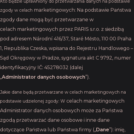
Kto będzie uprawniony do przetwarzania danych na podstawie
marketingowych: Na podstawie Państwa
zgody w celach
zgody dane mogą być przetwarzane w
celach
marketingowych przez PARIS s.r.o. z siedzibą
pod adresem Národní 416/37, Staré Město, 110 00 Praha
1
, Republika Czeska, wpisana do Rejestru Handlowego –
Sąd Okręgowy w
Pradze, sygnatura akt C 9792, numer
identyfikacyjny IČ: 45278032 (dalej
„
Administrator
danych osobowych
”).
Jakie dane będą przetwarzane w celach marketingowych na
celach marketingowych
podstawie udzielonej zgody: W
Administrator danych osobowych może za Państwa
zgodą
przetwarzać dane osobowe i inne dane
dotyczące Państwa lub Państwa firmy („
Dane
”):
imię,