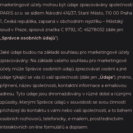
marketingové účely mohou být údaje zpracovávány společností
PARIS s.r.o. se sídlem Národní 416/37, Staré Město, 110 00 Praha
1, Česká republika, zapsaná v obchodním rejstříku – Městský
soud v Praze, spisová značka C 9792, IČ: 45278032 (dále jen
„
Správce osobních údajů
“).
Jaké údaje budou na základě souhlasu pro marketingové účely
zpracovávány: Na základě vašeho souhlasu pro marketingové
účely může Správce osobních údajů zpracovávat osobní a jiné
údaje týkající se vás či vaší společnosti (dále jen „
Údaje
“): jméno,
příjmení, název společnosti, kontaktní informace a emailovou
adresu. Tyto údaje jsou shromažďovány v různé době a různými
způsoby, kterými Správce údajů v souvislosti se svou činností
přicházejí do kontaktu s vámi nebo vaší společností, a to během
osobních rozhovorů, telefonicky, e-mailem, prostřednictvím
interaktivních on-line formulářů a dopisem.