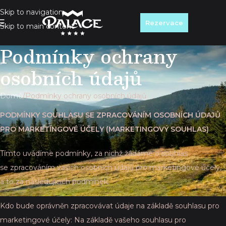
Skip to navigation
Rezervace
Skip to main content
Podmínky ochrany
osobních údajů
Domů
Podmínky ochrany osobních údajů
PODMÍNKY SOUHLASU SE ZPRACOVÁNÍM OSOBNÍCH ÚDAJŮ
PRO MARKETINGOVÉ ÚČELY (MARKETINGOVÝ SOUHLAS)
Tímto uvádíme podmínky, za nichž žádáme o souhlas
se zpracováním vašich osobních údajů pro marketingové účely,
a to za následujících podmínek:
Kdo bude oprávněn zpracovávat údaje na základě souhlasu pro
marketingové účely: Na základě vašeho souhlasu pro