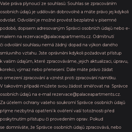
Vaše práva plynoucí ze souhlasů: Souhlas se zpracováním
osobních údajů je udělován dobrovolně a máte právo jej kdykoli
odvolat. Odvolání je možné provést bezplatně v písemné
podobě, dopisem adresovaným Správci osobních údajů nebo e-
mailem na rezervace@palaceapartments.cz. Odmítnutí
či odvolání souhlasu nemá žádný dopad na výkon daného
smluvního vztahu. Jste oprávněni kdykoli požadovat přístup
k vašim údajům, které zpracováváme, jejich aktualizaci, úpravu,
korekci, výmaz nebo přenesení. Dále máte právo žádat
o omezení zpracování a vznést proti zpracování námitku.
V takovém případě můžete svou žádost směřovat na Správce
osobních údajů na e-mail rezervace@palaceapartments.cz.
Za účelem ochrany vašeho soukromí Správce osobních údajů
přijme nezbytná opatření k ověření vaší totožnosti před
poskytnutím přístupu či provedením oprav. Pokud
se domníváte, že Správce osobních údajů zpracovává, nebo