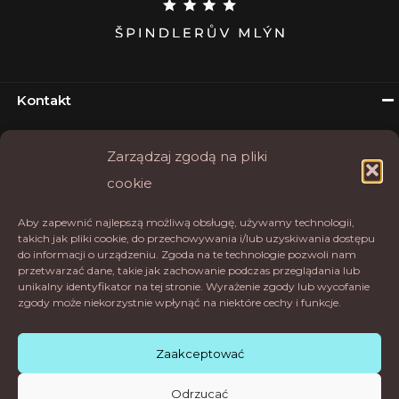
Kontakt
Hotel Palace Špindlerův Mlýn
Zarządzaj zgodą na pliki
Okružní 16
cookie
54351 Špindlerův Mlýn
Tel.
+420 777 202 246
Aby zapewnić najlepszą możliwą obsługę, używamy technologii,
takich jak pliki cookie, do przechowywania i/lub uzyskiwania dostępu
E-mail:
rezervace@palaceapartments.cz
do informacji o urządzeniu. Zgoda na te technologie pozwoli nam
przetwarzać dane, takie jak zachowanie podczas przeglądania lub
Hotel Palace
unikalny identyfikator na tej stronie. Wyrażenie zgody lub wycofanie
zgody może niekorzystnie wpłynąć na niektóre cechy i funkcje.
Zaakceptować
Odrzucać