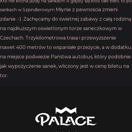
Kto nie kocha jazdy na sankach! A gdyby się ktoś taki trafił, to po
Młynie z pewnościa zmieni
sankach w Szpindlerowym
zdanie :-). Zachęcamy do świetnej zabawy z całą rodziną
na
najdłuższym oświetlonym torze saneczkowym w
Czechach. Trzykilometrowa trasa i
przewyższenie
nawet 400 metrów to wspaniałe przeżycie, a w dodatku
na miejsce
podwiezie Państwa autobus, który podobnie
jak wypożyczenie sanek, wliczony jest w cenę
biletu na
tor.