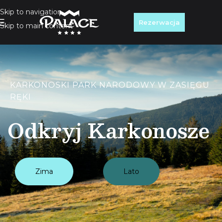
Skip to navigation
Rezerwacja
Skip to main content
KARKONOSKI PARK NARODOWY W ZASIĘGU
RĘKI
Odkryj Karkonosze
Zima
Lato