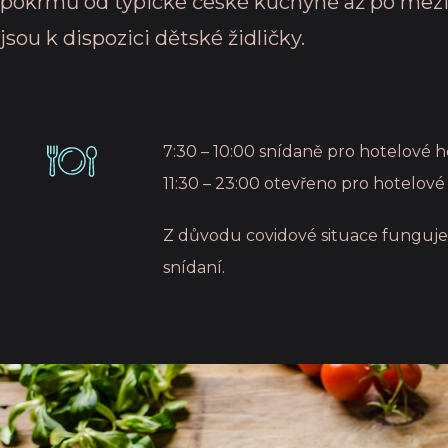
pokrmů od typické české kuchyně až po meziná
jsou k dispozici dětské židličky.
7:30 – 10:00 snídaně pro hotelové h
11:30 – 23:00 otevřeno pro hotelové
Z důvodu covidové situace funguj
snídaní.