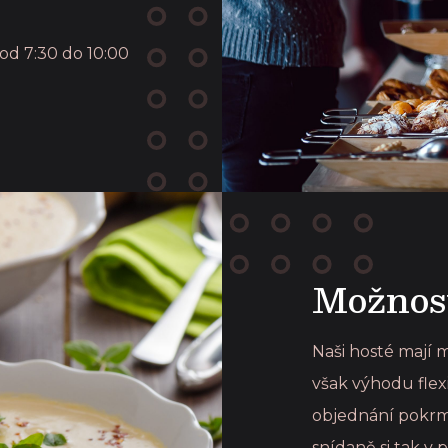
od 7:30 do 10:00
Možnost
Naši hosté mají
však výhodu flex
objednání pokrm
snídaně si tak v