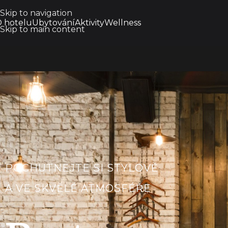
Skip to navigation
 hotelu
Ubytování
Aktivity
Wellness
Skip to main content
POCHUTNEJTE SI STYLOVĚ
A VE SKVĚLÉ ATMOSFÉŘE