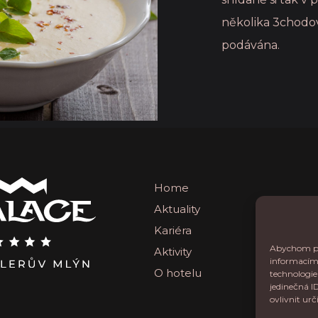
několika 3chodo
podávána.
Home
Aktuality
Kariéra
Abychom pos
Aktivity
informacím 
O hotelu
technologie
jedinečná I
ovlivnit urč