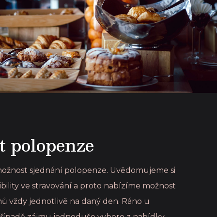
 polopenze
 možnost sjednání polopenze. Uvědomujeme si
ibility ve stravování a proto nabízíme možnost
ů vždy jednotlivě na daný den. Ráno u
 případě zájmu jednoduše vybere z nabídky