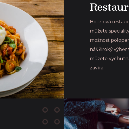
Restaur
Hotelová restaur
můžete specialit
možnost polopenz
náš široký výběr 
můžete vychutnáv
zavírá.