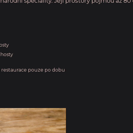
rodní speciality. Její prostory pojmou až 80 
osty
 hosty
e restaurace pouze po dobu